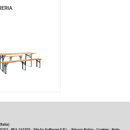
RERIA
talia)
0357 - REA 163305 - Site by
Xoftware S.R.L.
-
Privacy Policy
-
Cookies
-
Note