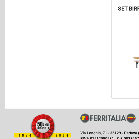
SET BIR
Via Longhin, 71 - 35129 - Padova (I
P.IVA 01512090281 - C.F. 0028257