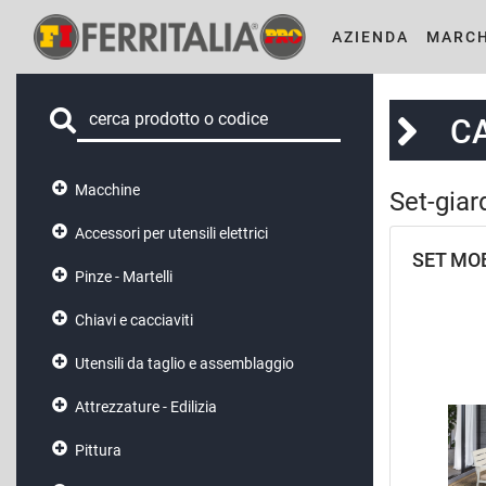
AZIENDA
MARCH
C
Macchine
Set-giar
Accessori per utensili elettrici
SET MOB
Pinze - Martelli
Chiavi e cacciaviti
Utensili da taglio e assemblaggio
Attrezzature - Edilizia
Pittura