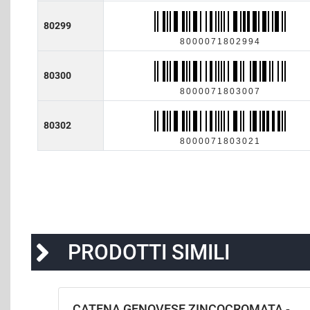
80299
8000071802994
80300
8000071803007
80302
8000071803021
PRODOTTI SIMILI
CATENA GENOVESE ZINCOCROMATA -