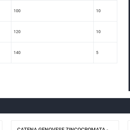
100
10
120
10
140
5
CATENA GENOVESE ZINCOCROMATA -