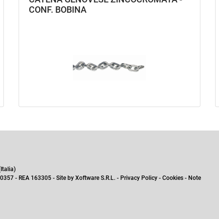
CONF. BOBINA
talia)
0357 - REA 163305 - Site by
Xoftware S.R.L.
-
Privacy Policy
-
Cookies
-
Note