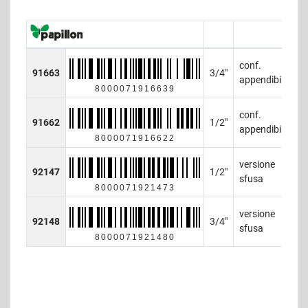
conf.
91663
3/4"
3
appendibile
8000071916639
conf.
91662
1/2"
3
appendibile
8000071916622
versione
92147
1/2"
7
sfusa
8000071921473
versione
92148
3/4"
7
sfusa
8000071921480