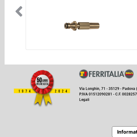
Via Longhin, 71 - 35129 - Padova (I
P.IVA 01512090281 - C.F. 0028257
Legali
Informat