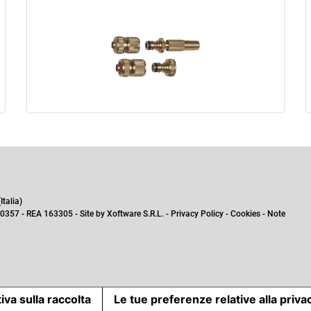
talia)
0357 - REA 163305 - Site by
Xoftware S.R.L.
-
Privacy Policy
-
Cookies
-
Note
iva sulla raccolta
Le tue preferenze relative alla priva