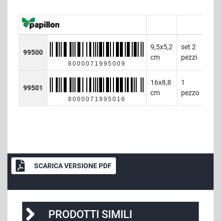
9,5x5,2
set 2
99500
24
cm
pezzi
8000071995009
16x8,8
1
99501
24
cm
pezzo
8000071995016
SCARICA VERSIONE PDF
PRODOTTI SIMILI